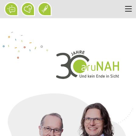
30 Jahre aruNAH
Mission-Statement
NAHaufnahmen
Video
Eure Geschichten
Unsere Momente
Grußwand
Jubiläumsalbum