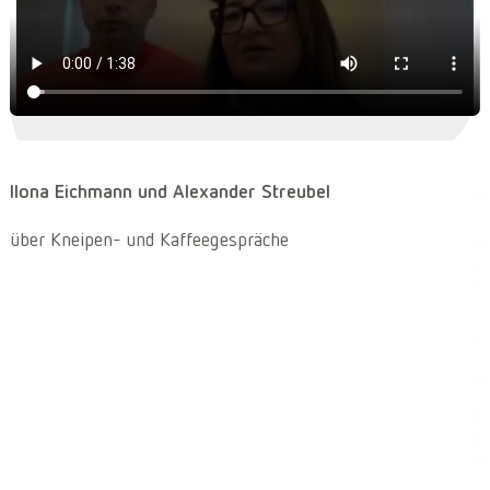
A
Ilona Eichmann und Alexander Streubel
ü
A
über Kneipen- und Kaffeegespräche
a
s
W
W
z
d
v
D