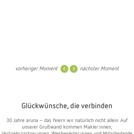
U
f
W
U
d
M
vorheriger
Moment
nächster
Moment
Glückwünsche, die verbinden
30 Jahre aruna – das feiern wir natürlich nicht allein. Auf
unserer Grußwand kommen Makler:innen,
Vertriebspartner:innen, Wegbegleiter:innen und Mitarbeitende