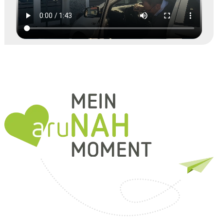
s
n
ar
h
t
er